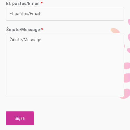
El. paštas/Email
*
Žinutė/Message
*
Siųsti