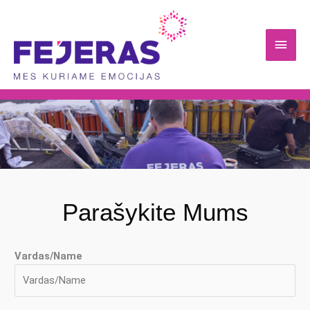
Pereiti
Pagri
prie
turinio
meni
Parašykite Mums
Vardas/Name